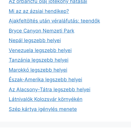
Az orbáncfű olaj jótékony hatásai
Mi az az ázsiai hendikep?
Ajakfeltöltés után véraláfutás: teendők
Bryce Canyon Nemzeti Park
Nepál legszebb helyei
Venezuela legszebb helyei
Tanzánia legszebb helyei
Marokkó legszebb helyei
Észak-Amerika legszebb helyei
Az Alacsony-Tátra legszebb helyei
Látnivalók Kolozsvár környékén
Szép kártya igénylés menete