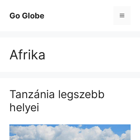
Kilépés
a
Go Globe
Menü
tartalomba
Afrika
Tanzánia legszebb
helyei