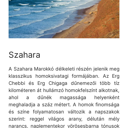
Szahara
A Szahara Marokkó délkeleti részén jelenik meg
klasszikus homoksivatagi formájában. Az Erg
Chebbi és Erg Chigaga dűnemezői több tíz
kilométeren át hullámzó homokfelszínt alkotnak,
ahol a dűnék magassága helyenként
meghaladja a száz métert. A homok finomsága
és színe folyamatosan változik a napszakok
szerint: reggel világos arany, délután mély
narancs, naplementekor vörösesbarna tónusok