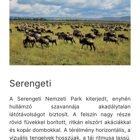
Serengeti
A Serengeti Nemzeti Park kiterjedt, enyhén
hullámzó szavannája akadálytalan
látótávolságot biztosít. A felszín nagy része
rövid füvekkel borított, ritkán elszórt akáciákkal
és kopár dombokkal. A térélmény horizontális, a
vizuális tengelyek hosszúak, a táj ritmusa lassú.