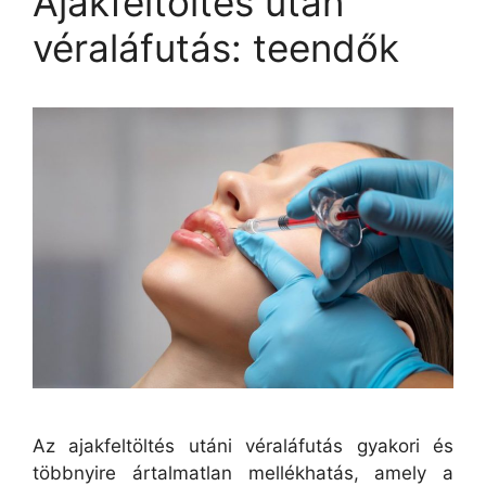
Ajakfeltöltés után
véraláfutás: teendők
Az ajakfeltöltés utáni véraláfutás gyakori és
többnyire ártalmatlan mellékhatás, amely a