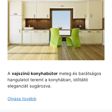
A
vajszínű konyhabútor
meleg és barátságos
hangulatot teremt a konyhában, időtálló
eleganciát sugározva.
Olvass tovább