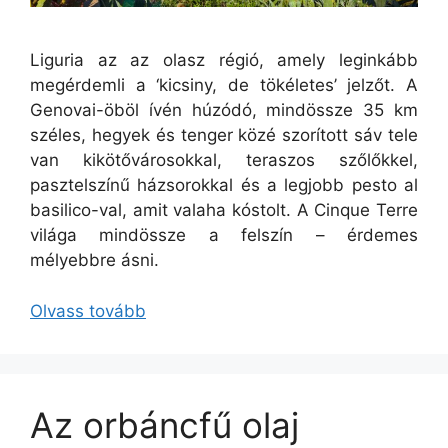
Liguria az az olasz régió, amely leginkább
megérdemli a ‘kicsiny, de tökéletes’ jelzőt. A
Genovai-öböl ívén húzódó, mindössze 35 km
széles, hegyek és tenger közé szorított sáv tele
van kikötővárosokkal, teraszos szőlőkkel,
pasztelszínű házsorokkal és a legjobb pesto al
basilico-val, amit valaha kóstolt. A Cinque Terre
világa mindössze a felszín – érdemes
mélyebbre ásni.
Olvass tovább
Az orbáncfű olaj