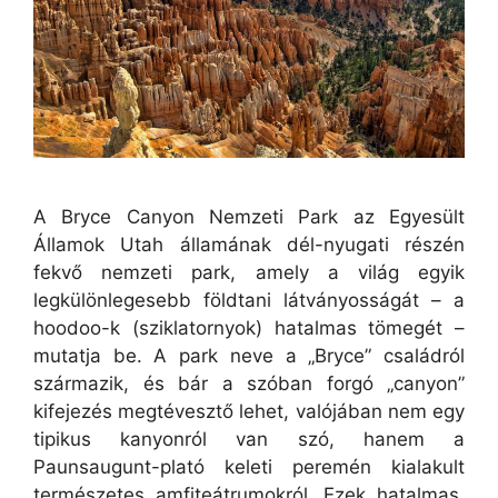
A Bryce Canyon Nemzeti Park az Egyesült
Államok Utah államának dél-nyugati részén
fekvő nemzeti park, amely a világ egyik
legkülönlegesebb földtani látványosságát – a
hoodoo-k (sziklatornyok) hatalmas tömegét –
mutatja be. A park neve a „Bryce” családról
származik, és bár a szóban forgó „canyon”
kifejezés megtévesztő lehet, valójában nem egy
tipikus kanyonról van szó, hanem a
Paunsaugunt-plató keleti peremén kialakult
természetes amfiteátrumokról. Ezek hatalmas,