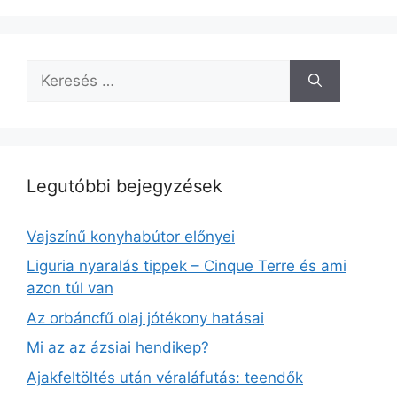
Keresés:
Legutóbbi bejegyzések
Vajszínű konyhabútor előnyei
Liguria nyaralás tippek – Cinque Terre és ami
azon túl van
Az orbáncfű olaj jótékony hatásai
Mi az az ázsiai hendikep?
Ajakfeltöltés után véraláfutás: teendők