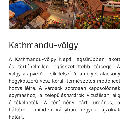
Kathmandu-völgy
A Kathmandu-völgy Nepál legsűrűbben lakott
és történelmileg legösszetettebb térsége. A
völgy alapvetően sík felszínű, amelyet alacsony
hegykoszorú vesz körül, természetes medencét
hozva létre. A városok szorosan kapcsolódnak
egymáshoz, a településhatárok vizuálisan alig
érzékelhetők. A térélmény zárt, urbánus, a
háttérben minden irányban hegyek rajzolnak
határt.