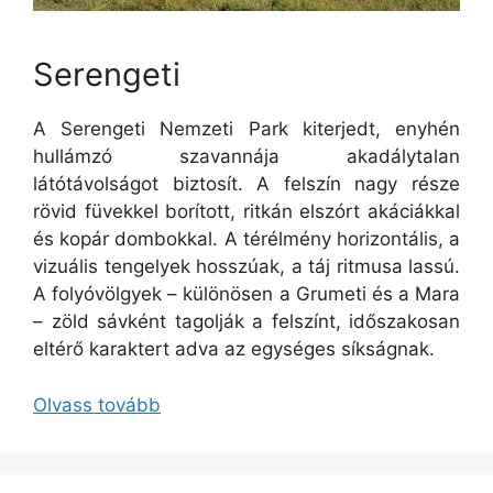
Serengeti
A Serengeti Nemzeti Park kiterjedt, enyhén
hullámzó szavannája akadálytalan
látótávolságot biztosít. A felszín nagy része
rövid füvekkel borított, ritkán elszórt akáciákkal
és kopár dombokkal. A térélmény horizontális, a
vizuális tengelyek hosszúak, a táj ritmusa lassú.
A folyóvölgyek – különösen a Grumeti és a Mara
– zöld sávként tagolják a felszínt, időszakosan
eltérő karaktert adva az egységes síkságnak.
Olvass tovább