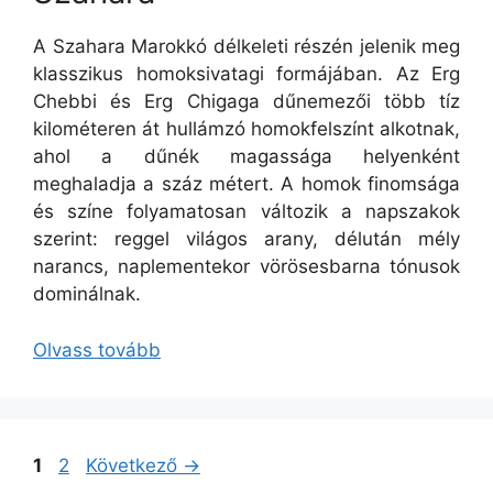
A Szahara Marokkó délkeleti részén jelenik meg
klasszikus homoksivatagi formájában. Az Erg
Chebbi és Erg Chigaga dűnemezői több tíz
kilométeren át hullámzó homokfelszínt alkotnak,
ahol a dűnék magassága helyenként
meghaladja a száz métert. A homok finomsága
és színe folyamatosan változik a napszakok
szerint: reggel világos arany, délután mély
narancs, naplementekor vörösesbarna tónusok
dominálnak.
Olvass tovább
Oldal
Oldal
1
2
Következő
→