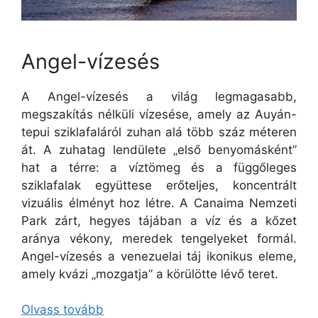
Angel-vízesés
A Angel-vízesés a világ legmagasabb,
megszakítás nélküli vízesése, amely az Auyán-
tepui sziklafaláról zuhan alá több száz méteren
át. A zuhatag lendülete „első benyomásként”
hat a térre: a víztömeg és a függőleges
sziklafalak együttese erőteljes, koncentrált
vizuális élményt hoz létre. A Canaima Nemzeti
Park zárt, hegyes tájában a víz és a kőzet
aránya vékony, meredek tengelyeket formál.
Angel-vízesés a venezuelai táj ikonikus eleme,
amely kvázi „mozgatja” a körülötte lévő teret.
Olvass tovább