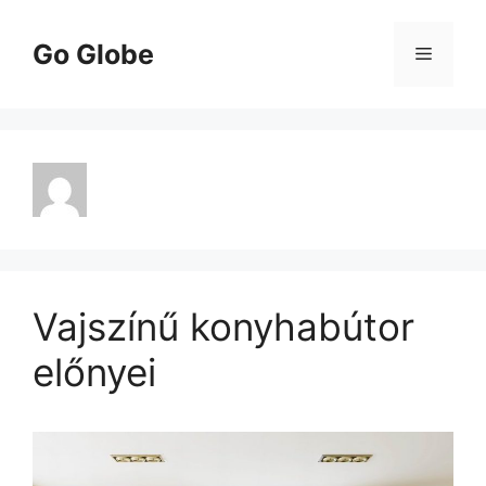
Kilépés
a
Go Globe
Menü
tartalomba
Vajszínű konyhabútor
előnyei