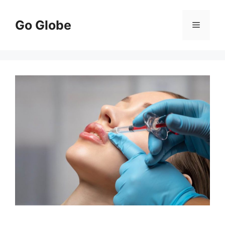
Kilépés
a
Go Globe
Menü
tartalomba