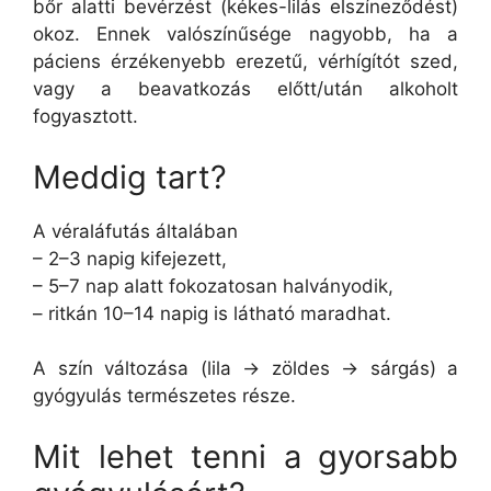
bőr alatti bevérzést (kékes-lilás elszíneződést)
okoz. Ennek valószínűsége nagyobb, ha a
páciens érzékenyebb erezetű, vérhígítót szed,
vagy a beavatkozás előtt/után alkoholt
fogyasztott.
Meddig tart?
A véraláfutás általában
– 2–3 napig kifejezett,
– 5–7 nap alatt fokozatosan halványodik,
– ritkán 10–14 napig is látható maradhat.
A szín változása (lila → zöldes → sárgás) a
gyógyulás természetes része.
Mit lehet tenni a gyorsabb