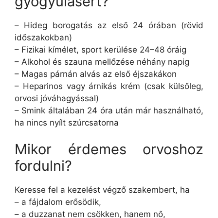
gyógyulásért?
– Hideg borogatás az első 24 órában (rövid
időszakokban)
– Fizikai kímélet, sport kerülése 24–48 óráig
– Alkohol és szauna mellőzése néhány napig
– Magas párnán alvás az első éjszakákon
– Heparinos vagy árnikás krém (csak külsőleg,
orvosi jóváhagyással)
– Smink általában 24 óra után már használható,
ha nincs nyílt szúrcsatorna
Mikor érdemes orvoshoz
fordulni?
Keresse fel a kezelést végző szakembert, ha
– a fájdalom erősödik,
– a duzzanat nem csökken, hanem nő,