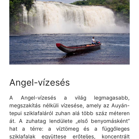
Angel-vízesés
A Angel-vízesés a világ legmagasabb,
megszakítás nélküli vízesése, amely az Auyán-
tepui sziklafaláról zuhan alá több száz méteren
át. A zuhatag lendülete „első benyomásként”
hat a térre: a víztömeg és a függőleges
sziklafalak együttese erőteljes, koncentrált