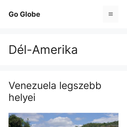
Kilépés
a
Go Globe
Menü
tartalomba
Dél-Amerika
Venezuela legszebb
helyei