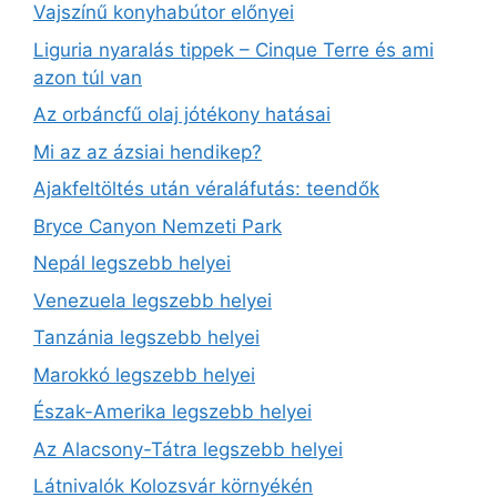
Vajszínű konyhabútor előnyei
Liguria nyaralás tippek – Cinque Terre és ami
azon túl van
Az orbáncfű olaj jótékony hatásai
Mi az az ázsiai hendikep?
Ajakfeltöltés után véraláfutás: teendők
Bryce Canyon Nemzeti Park
Nepál legszebb helyei
Venezuela legszebb helyei
Tanzánia legszebb helyei
Marokkó legszebb helyei
Észak-Amerika legszebb helyei
Az Alacsony-Tátra legszebb helyei
Látnivalók Kolozsvár környékén