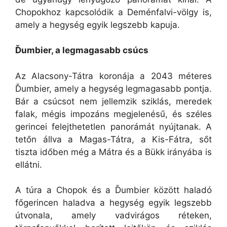
Chopokhoz kapcsolódik a Deménfalvi-völgy is,
amely a hegység egyik legszebb kapuja.
Ďumbier, a legmagasabb csúcs
Az Alacsony-Tátra koronája a 2043 méteres
Ďumbier, amely a hegység legmagasabb pontja.
Bár a csúcsot nem jellemzik sziklás, meredek
falak, mégis impozáns megjelenésű, és széles
gerincei felejthetetlen panorámát nyújtanak. A
tetőn állva a Magas-Tátra, a Kis-Fátra, sőt
tiszta időben még a Mátra és a Bükk irányába is
ellátni.
A túra a Chopok és a Ďumbier között haladó
főgerincen haladva a hegység egyik legszebb
útvonala, amely vadvirágos réteken,