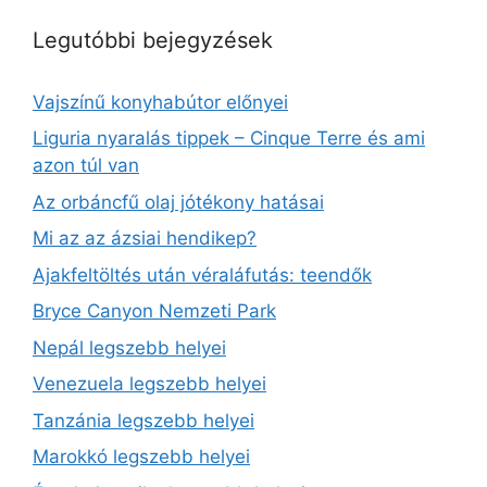
Legutóbbi bejegyzések
Vajszínű konyhabútor előnyei
Liguria nyaralás tippek – Cinque Terre és ami
azon túl van
Az orbáncfű olaj jótékony hatásai
Mi az az ázsiai hendikep?
Ajakfeltöltés után véraláfutás: teendők
Bryce Canyon Nemzeti Park
Nepál legszebb helyei
Venezuela legszebb helyei
Tanzánia legszebb helyei
Marokkó legszebb helyei