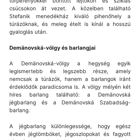
törpefenyőkkel borított lejtőkön és sziklás
csúcsokon át vezet. A közelben található
Stefanik menedékház kiváló pihenőhely a
túrázóknak, és meleg ételt is kínál a hosszú
gyaloglás után.
Demänovská-völgy és barlangjai
A Demänovská-völgy a hegység egyik
legismertebb és legszebb része, amely
nemcsak a túrázók, hanem a barlangok iránt
érdeklődők paradicsoma is. A völgy mélyén két
híres barlang található: a Demänovská
jégbarlang és a Demänovská Szabadság-
barlang.
A jégbarlang különlegessége, hogy egész
évben jégtömböket, jégoszlopokat és fagyott