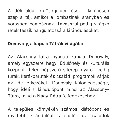
A déli oldal erdőségeiben ősszel különösen
szép a táj, amikor a lombszínek aranyban és
vörösben pompáznak. Tavasszal pedig virágzó
rétek teszik hangulatossá a kirándulásokat.
Donovaly, a kapu a Tátrák világába
Az Alacsony-Tátra nyugati kapuja Donovaly,
amely egyszerre hegyi üdülőhely és kulturális
központ. Télen népszerű síterep, nyáron pedig
túrák, kerékpárutak és családi programok várják
az ide érkezőket. Donovaly különlegessége,
hogy ideális kiindulópont mind az Alacsony-
Tátra, mind a Nagy-Fátra felfedezéséhez.
A település környékén számos kilátópont és
rövidebb kirándulóút található, így családok