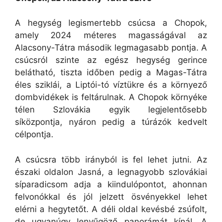
A hegység legismertebb csúcsa a Chopok,
amely 2024 méteres magasságával az
Alacsony-Tátra második legmagasabb pontja. A
csúcsról szinte az egész hegység gerince
belátható, tiszta időben pedig a Magas-Tátra
éles sziklái, a Liptói-tó víztükre és a környező
dombvidékek is feltárulnak. A Chopok környéke
télen Szlovákia egyik legjelentősebb
síközpontja, nyáron pedig a túrázók kedvelt
célpontja.
A csúcsra több irányból is fel lehet jutni. Az
északi oldalon Jasná, a legnagyobb szlovákiai
síparadicsom adja a kiindulópontot, ahonnan
felvonókkal és jól jelzett ösvényekkel lehet
elérni a hegytetőt. A déli oldal kevésbé zsúfolt,
de ugyanúgy lenyűgöző panorámát kínál. A