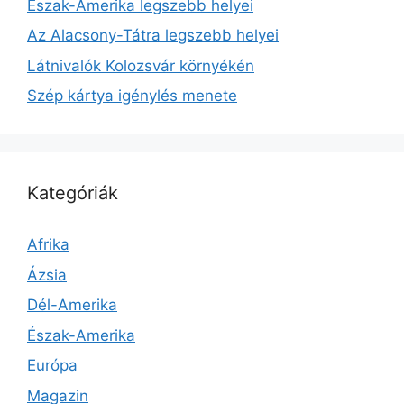
Észak-Amerika legszebb helyei
Az Alacsony-Tátra legszebb helyei
Látnivalók Kolozsvár környékén
Szép kártya igénylés menete
Kategóriák
Afrika
Ázsia
Dél-Amerika
Észak-Amerika
Európa
Magazin