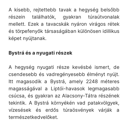
A kisebb, rejtettebb tavak a hegység belsőbb
részein találhatók, gyakran túraútvonalak
mellett. Ezek a tavacskák nyáron virágos rétek
és törpefenyők társaságában különösen idillikus
képet nyújtanak.
Bystrá és a nyugati részek
A hegység nyugati része kevésbé ismert, de
csendesebb és vadregényesebb élményt nyújt.
Itt magasodik a Bystrá, amely 2248 méteres
magasságával a Liptói-havasok legmagasabb
csúcsa, és gyakran az Alacsony-Tátra részének
tekintik. A Bystrá környékén vad patakvölgyek,
vízesések és erdős túraösvények várják a
természetkedvelőket.