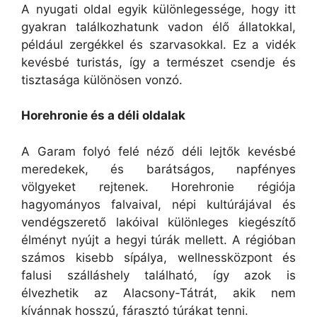
A nyugati oldal egyik különlegessége, hogy itt
gyakran találkozhatunk vadon élő állatokkal,
például zergékkel és szarvasokkal. Ez a vidék
kevésbé turistás, így a természet csendje és
tisztasága különösen vonzó.
Horehronie és a déli oldalak
A Garam folyó felé néző déli lejtők kevésbé
meredekek, és barátságos, napfényes
völgyeket rejtenek. Horehronie régiója
hagyományos falvaival, népi kultúrájával és
vendégszerető lakóival különleges kiegészítő
élményt nyújt a hegyi túrák mellett. A régióban
számos kisebb sípálya, wellnessközpont és
falusi szálláshely található, így azok is
élvezhetik az Alacsony-Tátrát, akik nem
kívánnak hosszú, fárasztó túrákat tenni.