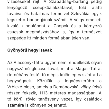
vízeséseket rejt. A Szabadság-barlang pedig
lenyűgöző cseppkőalakzataival, föld alatti
tavaival és hatalmas termeivel Szlovákia egyik
legszebb barlangjának számít. A völgy emellett
kiváló kiindulópont a Chopok és a környező
csúcsok megmászásához is, így a természet
szépsége itt minden formájában jelen van.
Gyönyörű hegyi tavak
Az Alacsony-Tátra ugyan nem rendelkezik olyan
nagyszámú gleccsertóval, mint a Magas-Tátra,
de néhány festői tó mégis különleges színt ad a
hegységnek. Közülük a legnépszerűbb a
Vrbické pleso, amely a Demänovská-völgy felső
részén fekszik, 1113 méteres magasságban. A
tó körül rövid tanösvény vezet, így családok
számára is könnyen bejárható.