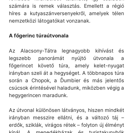
számára is remek választás. Emellett a régió
híres a kutyaszánversenyekről, amelyek télen
nemzetközi látogatókat vonzanak.
A főgerinc túraútvonala
Az Alacsony-Tátra legnagyobb kihívást és
legszebb panorámát nyújtó útvonala a
főgerincet követő túra, amely kelet-nyugat
irányban szeli át a hegységet. A többnapos túra
során a Chopok, a Ďumbier és más jelentős
csúcsok érintésével haladunk, miközben végig a
hegygerincen maradunk.
Az útvonal különösen látványos, hiszen mindkét
irányban messzire ellátni, és a változó táj –
erdők, sziklák, virágos rétek – folyton új élményt
kínál. A menedékházak és turistakunyhók