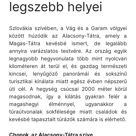
legszebb helyei
Szlovákia szívében, a Vág és a Garam völgyei
között húzódik az Alacsony-Tátra, amely a
Magas-Tátra kevésbé ismert, de legalább
annyira varázslatos testvére.
Az ország egyik
legnagyobb hegyvonulata több mint nyolcvan
kilométeren át terül el, és gazdag természeti
kincsei, lenyűgöző panorámái és sokszínű
turisztikai kínálata miatt egész évben népszerű
úti cél. A hegység csúcsai 2000 méter körül
magasodnak, így a kilátás gyakran felér a
magashegyi élménnyel, ugyanakkor a
túraútvonalak sokfélesége miatt családok és
kevésbé tapasztalt túrázók számára is elérhető.
Chopok, az Alacsony-Tátra szíve