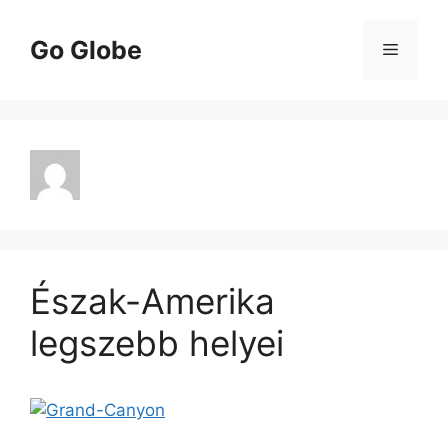
Kilépés
a
Go Globe
Menü
tartalomba
Észak-Amerika
legszebb helyei