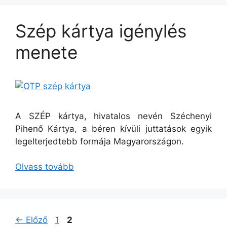
Szép kártya igénylés
menete
A SZÉP kártya, hivatalos nevén Széchenyi
Pihenő Kártya, a béren kívüli juttatások egyik
legelterjedtebb formája Magyarországon.
Olvass tovább
Oldal
Oldal
←
Előző
1
2